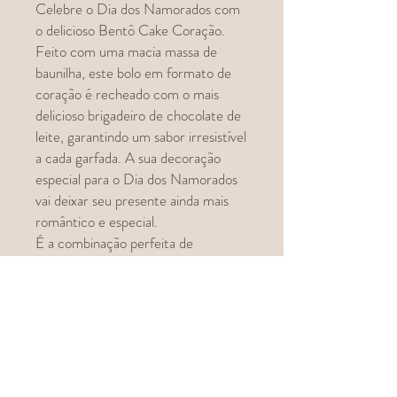
Celebre o Dia dos Namorados com
o delicioso Bentô Cake Coração.
Feito com uma macia massa de
baunilha, este bolo em formato de
coração é recheado com o mais
delicioso brigadeiro de chocolate de
leite, garantindo um sabor irresistível
a cada garfada. A sua decoração
especial para o Dia dos Namorados
vai deixar seu presente ainda mais
romântico e especial.
É a combinação perfeita de
elegância e sabor, tornando o Dia
dos Namorados ainda mais especial.
Login
Continuar a comprar